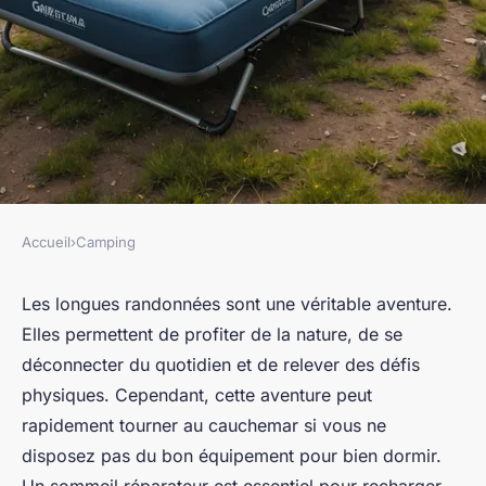
Accueil
›
Camping
CAMPING
Comment choisir un matelas
Les longues randonnées sont une véritable aventure.
Elles permettent de profiter de la nature, de se
de camping pour éviter les
déconnecter du quotidien et de relever des défis
douleurs dorsales en
physiques. Cependant, cette aventure peut
randonnée longue durée?
rapidement tourner au cauchemar si vous ne
disposez pas du bon équipement pour bien dormir.
Kylian
•
9 juillet 2024
•
7 min de lecture