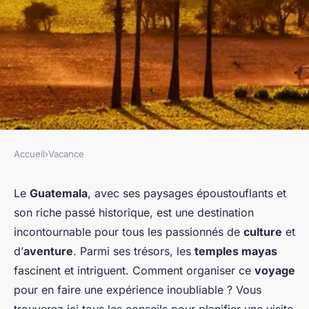
Accueil
›
Vacance
VACANCE
Comment organiser une visite
Le
Guatemala
, avec ses paysages époustouflants et
son riche passé historique, est une destination
des temples mayas au
incontournable pour tous les passionnés de
culture
et
Guatemala?
d’
aventure
. Parmi ses trésors, les
temples mayas
fascinent et intriguent. Comment organiser ce
voyage
Kylian
•
9 juillet 2024
•
6 min de lecture
pour en faire une expérience inoubliable ? Vous