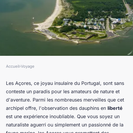
Accueil
›
Voyage
VOYAGE
Où observer les dauphins en
Les Açores, ce joyau insulaire du Portugal, sont sans
conteste un paradis pour les amateurs de nature et
liberté dans l'archipel des
d'aventure. Parmi les nombreuses merveilles que cet
Açores, Portugal : conseils et
archipel offre, l'observation des dauphins en
liberté
périodes ?
est une expérience inoubliable. Que vous soyez un
naturaliste aguerri ou simplement un passionné de la
Kylian
•
9 juillet 2024
•
7 min de lecture